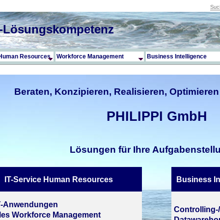
IT-Lösungskompetenz
e Human Resources
Workforce Management
Business Intelligence
Beraten, Konzipieren, Realisieren, Optimieren
PHILIPPI GmbH
Lösungen für Ihre Aufgabenstell
IT-Service Human Resources
Business In
Y-Anwendungen
Controlling
ales Workforce Management
Datawarehou