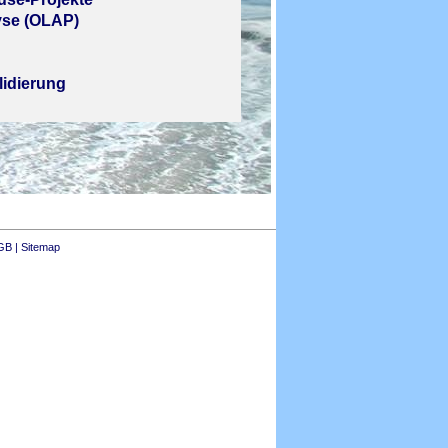
yse (OLAP)
idierung
GB
|
Sitemap