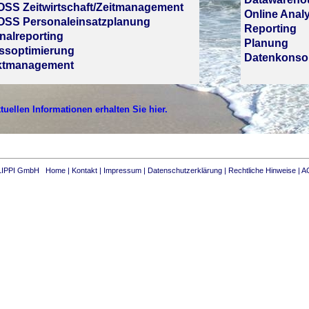
 Zeitwirtschaft/Zeitmanagement
Online Anal
S Personaleinsatzplanung
Reporting
nalreporting
Planung
ssoptimierung
Datenkonsol
ktmanagement
ktuellen Informationen erhalten Sie hier.
ILIPPI GmbH
Home
|
Kontakt
|
Impressum
|
Datenschutzerklärung
|
Rechtliche Hinweise
|
A