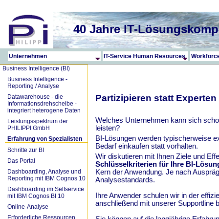
40 Jahre IT-Lösungskomp
Unternehmen
IT-Service Human Resources
Workforc
Business Intelligence (BI)
Business Intelligence -
Reporting / Analyse
Partizipieren statt Experten
Datawarehouse - die
Informationsdrehscheibe -
integriert heterogene Daten
Welches Unternehmen kann sich schon
Leistungsspektrum der
leisten?
PHILIPPI GmbH
BI-Lösungen werden typischerweise ex
Erfahrung von Spezialisten
Bedarf einkaufen statt vorhalten.
Schritte zur BI
Wir diskutieren mit Ihnen Ziele und E
Das Portal
Schlüsselkriterien für Ihre BI-Lösun
Dashboarding, Analyse und
Kern der Anwendung. Je nach Ausprägu
Reporting mit IBM Cognos 10
Analysestandards.
Dashboarding im Selfservice
Ihre Anwender schulen wir in der effi
mit IBM Cognos BI 10
anschließend mit unserer Supportline b
Online-Analyse
Erforderliche Ressourcen