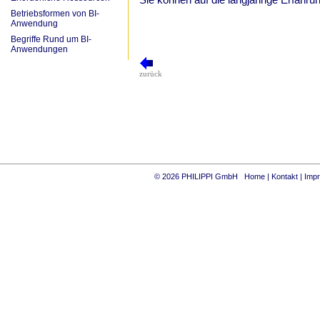
Sie können auf die langjährige Erfahru
Betriebsformen von BI-
Anwendung
Begriffe Rund um BI-
Anwendungen
zurück
© 2026 PHILIPPI GmbH
Home
|
Kontakt
|
Imp